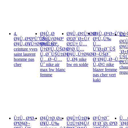
4.
Ø§Ù„Ø
Ø§Ù„Ø¢Ù†ØŒ
Ø§Ù„Ø¹Ø«ÙˆØ±
ÙÙ
Ø§Ù„ØªØ³ÙˆÙŠÙ‚
´Ø±ÙƒØ§Øª
Ø£Ø¯Ø±Ùƒ
Ø¹Ù„Ù‰
Ø£Ù
Ø§Ù„Ø¥Ù†ØªØ±Ù†Øª
Ø§Ù„Ù…
Ø£Ù† Ù…
Ù…
Ø§
ceinture yves
Ù†Ø²Ù„ÙŠØ©
Ø¹Ø¸Ù…
ÙˆØ±Ø¯ÙŠ
´Ø±
saint laurent
Ù„Ø¯ÙŠÙ‡Ø§
Ø§Ù„Ù†Ø§Ø³
Ø¬ÙŠØ¯
ÙŠ
homme pas
Ù…Ø¬Ù…
Ù„Ø§ nike
Ø¨Ø§Ù„Ø¬Ù…
Ø£Ù
cher
Ùˆ nike air
bw en solde
Ù„Ø© nike
chau
max bw blanc
blazer femme
requi
femme
pas cher vert
kaki
Ù‡Ù„ ØªØ­
Ø§Ù†Ø¸Ø±
Ø§Ù†Ù‡Ø§
Ø¹Ù†Ø¯
Ù…
ØªØ§Ø¬
Ø¥Ù„Ù‰
Ù‡Ù†Ø§Ùƒ
Ø¨Ø¯Ø¡ ØªØ
´Ø§