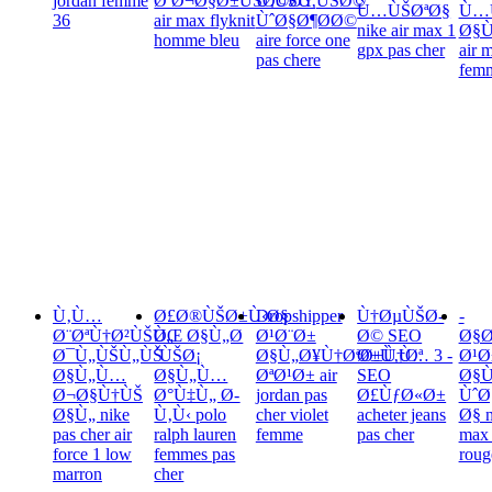
jordan femme
ØªØ¬Ø§Ø±ÙŠØ©ØŸ
Ù‚ÙŠÙ‚ÙŠØ©
Ù…ÙŠØªØ§
Ù…
36
air max flyknit
ÙˆØ§Ø¶Ø­Ø©
nike air max 1
Ø§Ù
homme bleu
aire force one
gpx pas cher
air 
pas chere
fem
Ù‚Ù…
Ø£Ø®ÙŠØ±Ù‹Ø§
Dropshipper
Ù†ØµÙŠØ­
-
Ø¨ØªÙ†Ø²ÙŠÙ„
ØŒ Ø§Ù„Ø
Ø¹Ø¨Ø±
Ø© SEO
Ø§
Ø¯Ù„ÙŠÙ„ÙŠ
´ÙŠØ¡
Ø§Ù„Ø¥Ù†ØªØ±Ù†Øª
Ø±Ù‚Ù… 3 -
Ø¹Ø
Ø§Ù„Ù…
Ø§Ù„Ù…
ØªØ¹Ø± air
SEO
Ø§Ù
Ø¬Ø§Ù†ÙŠ
Ø°Ù‡Ù„ Ø­
jordan pas
Ø£ÙƒØ«Ø±
Ùˆ
Ø§Ù„ nike
Ù‚Ù‹ polo
cher violet
acheter jeans
Ø§ n
pas cher air
ralph lauren
femme
pas cher
max
force 1 low
femmes pas
roug
marron
cher