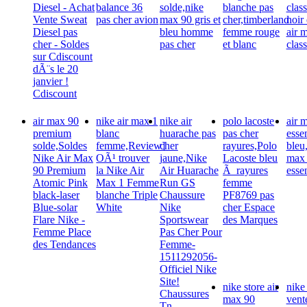
Diesel - Achat
balance 36
solde,nike
blanche pas
clas
Vente Sweat
pas cher avion
max 90 gris et
cher,timberland
noir
Diesel pas
bleu homme
femme rouge
air 
cher - Soldes
pas cher
et blanc
class
sur Cdiscount
dÃ¨s le 20
janvier !
Cdiscount
air max 90
nike air max 1
nike air
polo lacoste
air m
premium
blanc
huarache pas
pas cher
essen
solde,Soldes
femme,Review]
cher
rayures,Polo
bleu,
Nike Air Max
OÃ¹ trouver
jaune,Nike
Lacoste bleu
max 
90 Premium
la Nike Air
Air Huarache
Ã rayures
essen
Atomic Pink
Max 1 Femme
Run GS
femme
black-laser
blanche Triple
Chaussure
PF8769 pas
Blue-solar
White
Nike
cher Espace
Flare Nike -
Sportswear
des Marques
Femme Place
Pas Cher Pour
des Tendances
Femme-
1511292056-
Officiel Nike
Site!
nike store air
nike 
Chaussures
max 90
vent
Tn