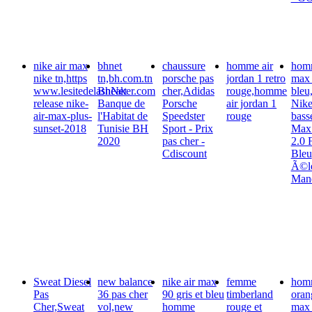
nike air max
bhnet
chaussure
homme air
homm
nike tn,https
tn,bh.com.tn
porsche pas
jordan 1 retro
max 
www.lesitedelasneaker.com
BhNet
cher,Adidas
rouge,homme
bleu
release nike-
Banque de
Porsche
air jordan 1
Nike
air-max-plus-
l'Habitat de
Speedster
rouge
bass
sunset-2018
Tunisie BH
Sport - Prix
Max 
2020
pas cher -
2.0 
Cdiscount
Bleu
Ã©le
Man
Sweat Diesel
new balance
nike air max
femme
homm
Pas
36 pas cher
90 gris et bleu
timberland
oran
Cher,Sweat
vol,new
homme
rouge et
max