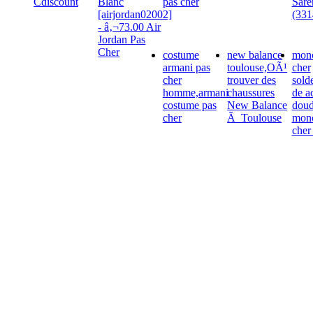
Cdiscount
Blanc
pas cher
Sare
[airjordan02002]
(331
- â‚¬73.00 Air
Jordan Pas
Cher
costume
new balance
monc
armani pas
toulouse,OÃ¹
cher
cher
trouver des
sold
homme,armani
chaussures
de a
costume pas
New Balance
dou
cher
Ã Toulouse
monc
cher