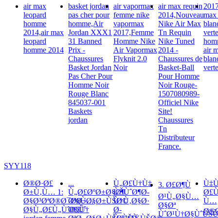
air max
basket jordan
air vapormax
air max requin
2017
leopard
pas cher pour
femme nike
2014,Nouveau
max 
homme
homme,Air
vapormax
Nike Air Max
blan
2014,air max
Jordan XXX1
2017,Femme
Tn Requin
vert
leopard
31 Banned
Homme Nike
Nike Tuned
hom
homme 2014
Prix -
Air Vapormax
2014 -
air 
Chaussures
Flyknit 2.0
Chaussures de
blan
Basket Jordan
Noir
Basket-Ball
vert
Pas Cher Pour
Pour Homme
Homme Noir
Noir Rouge-
Rouge Blanc
1507080989-
845037-001
Officiel Nike
Baskets
Site!
jordan
Chaussures
Tn
Distributeur
France.
SYY118
Ø®Ø·Ø£
...
Ù„Ø£Ù†Ù‡
Ù‡Ù
3. Ø£Ø¶Ù
Ø±Ù‚Ù… 1:
Ù„Ø£ØºØ±Ø§Ø¶
ÙŠÙˆØ¶Ø­
Ø£Ù
Ø¹Ù„Ø§Ù…
Ø§Ø³ØªØ®Ø¯Ø§Ù…
ØªØ¬Ø§Ø±ÙŠØ©
Ù†Ù‚Ø§Ø·
Ù…
Ø§Øª
Ø§Ù„Ø£Ù„ÙˆØ§Ù†
Ø£Ùˆ
Ø­
Ø®Ø
ÙˆØ¹Ù†Ø§ÙˆÙŠÙ