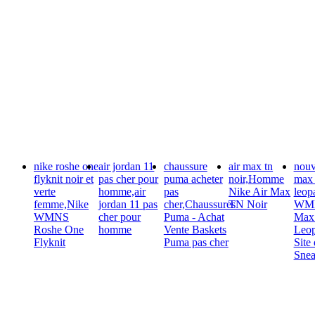
nike roshe one
air jordan 11
chaussure
air max tn
nouv
flyknit noir et
pas cher pour
puma acheter
noir,Homme
max
verte
homme,air
pas
Nike Air Max
leop
femme,Nike
jordan 11 pas
cher,Chaussures
TN Noir
WMN
WMNS
cher pour
Puma - Achat
Max
Roshe One
homme
Vente Baskets
Leop
Flyknit
Puma pas cher
Site 
Snea