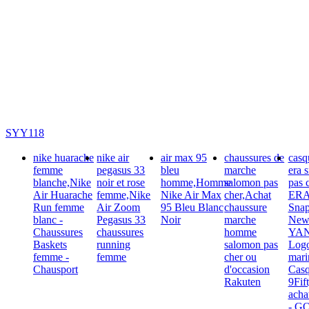
SYY118
nike huarache
nike air
air max 95
chaussures de
casq
femme
pegasus 33
bleu
marche
era 
blanche,Nike
noir et rose
homme,Homme
salomon pas
pas
Air Huarache
femme,Nike
Nike Air Max
cher,Achat
ER
Run femme
Air Zoom
95 Bleu Blanc
chaussure
Sna
blanc -
Pegasus 33
Noir
marche
New
Chaussures
chaussures
homme
YA
Baskets
running
salomon pas
Logo
femme -
femme
cher ou
mari
Chausport
d'occasion
Casq
Rakuten
9Fif
acha
- GO