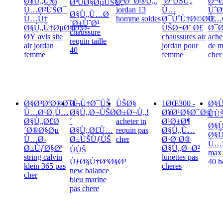
Ø¥Ù„Ù‰
ØªØ¯Ø®Ù„.
´ØºÙŠÙ„
Ø¬
ØªÙØ§ØµÙŠÙ„
Ù…Ø²ÙŠØ¯
jordan 13
Ù…
ÙˆØ
Ø§Ù„Ù…Ø
Ù…Ù†
homme soldes
Ø¯ÙˆÙ†Ø©ØŒ
Ù…
´Ø±ÙˆØ¹
Ø§Ù„Ù†ØµØ§Ø¦Ø­
ÙŠØ¬Ø¨ Ø£
Ø¯
chaussure
ØŸ avis site
chaussures air
ache
requin taille
air jordan
jordan pour
de m
40
femme
femme
cher
Ø§Ø³ØªØ®Ø¯Ù…
Ø¬Ù†Ø¯ÙŠ
ÙŠØ§
1ØŒ300 -
Ø§Ù
Ù…Ø¹Ø¸Ù…
Ø§Ù„Ø¬ÙŠØ
Ø±Ø¬Ù„!
Ø¥Ø¹Ø§Ø¯Ø©
ÙÙ
Ø§Ù„Ø£Ø
´
acheter tn
Ø¹Ø±Ø¶
Ø§Ù
´Ø®Ø§Øµ
Ø§Ù„Ø£Ù…
requin pas
Ø§Ù„Ù…
Ø§Ù
Ù…Ø­
Ø±ÙŠÙƒÙŠ
cher
Ø·Ø¨Ø®
Ù…Ù
Ø±ÙƒØ§Øª
Ø§Ù„Ø¬Ø²
ÙÙŠ
max 
string calvin
lunettes pas
ÙƒØ§Ù†Ø³Ø§Ø³
40 
klein 365 pas
cheres
new balance
cher
bleu marine
pas chere