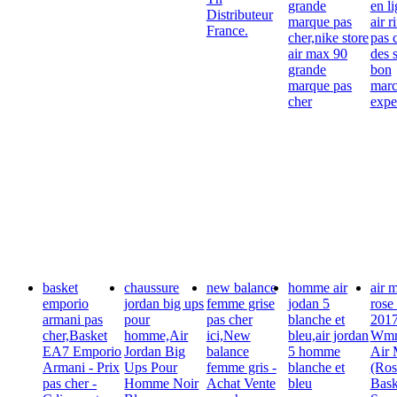
grande
en l
Distributeur
marque pas
air r
France.
cher,nike store
pas 
air max 90
des s
grande
bon
marque pas
mar
cher
expe
basket
chaussure
new balance
homme air
air 
emporio
jordan big ups
femme grise
jodan 5
rose
armani pas
pour
pas cher
blanche et
2017
cher,Basket
homme,Air
ici,New
bleu,air jordan
Wmn
EA7 Emporio
Jordan Big
balance
5 homme
Air 
Armani - Prix
Ups Pour
femme gris -
blanche et
(Ros
pas cher -
Homme Noir
Achat Vente
bleu
Bask